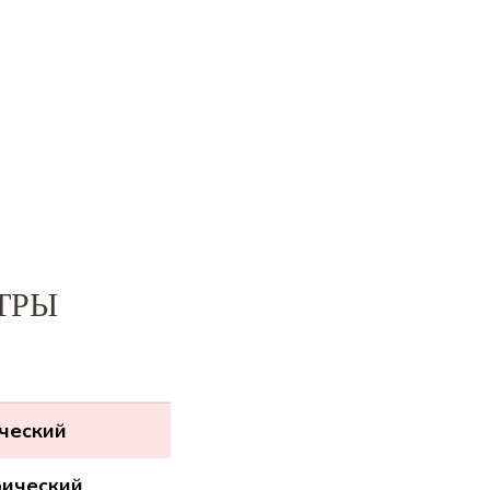
ТРЫ
ический
рический