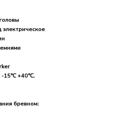
 головы
д электрическое
ин
ремнями
rker
: -15℃ +40℃.
ания бревном: