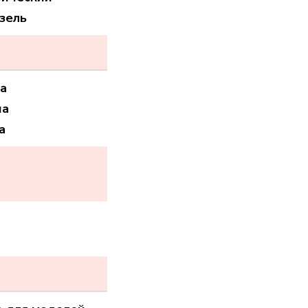
зель
на
на
а